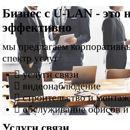
Бизнес с U-LAN - это 
эффективно
мы предлагаем корпоративн
спектр услуг
услуги связи
видеонаблюдение
строительство и монтаж
обслуживание офисов и
Услуги связи